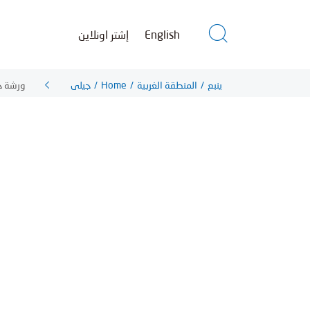
إشتر اونلاين
English
ورشة خا
جيلي
/
Home
/
المنطقة الغربية
/
ينبع