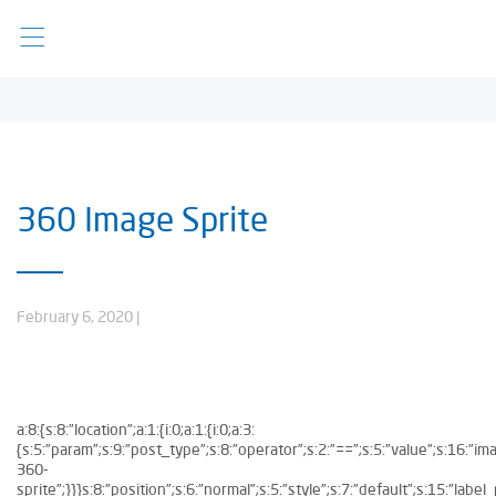
360 Image Sprite
February 6, 2020
|
a:8:{s:8:”location”;a:1:{i:0;a:1:{i:0;a:3:
{s:5:”param”;s:9:”post_type”;s:8:”operator”;s:2:”==”;s:5:”value”;s:16:”im
360-
sprite”;}}}s:8:”position”;s:6:”normal”;s:5:”style”;s:7:”default”;s:15:”labe