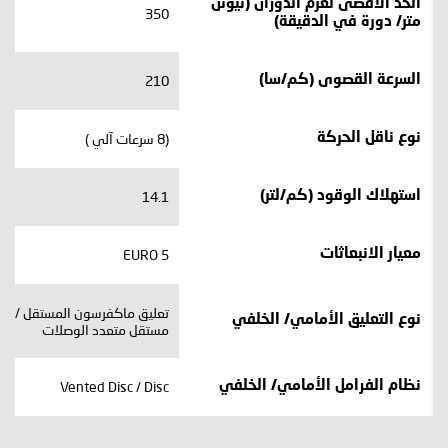
الحد الأقصى لعزم الدوران (نيوتن
350
متر/ دورة في الدقيقة)
210
السرعة القصوى (كم/سا)
(8 سرعات آلي )
نوع ناقل الحركة
14.1
استهلاك الوقود (كم/لتر)
EURO 5
معيار الانبعاثات
تعليق ماكفرسون المستقل / نظا
نوع التعليق الأمامي/ الخلفي
مستقل متعدد الوصلات
Vented Disc / Disc
نظام الفرامل الأمامي/ الخلفي