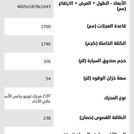
الأبعاد – الطول × العرض × الارتفاع
تتميز توجيلا بالتحكم الأتوماتيكي بالإضاءة وتوفر نظام تحكم تكيفي في
4605x1878x1643
(مم)
ثبات السرعة، والمساعدة في تجنب الاصطدامات، ‏والتزويد بالتحذيرات
المرورية، وتنبيه السائقين إلى العوائق المحتملة، و ‏التحذير عند ‏الخروج
عن المسار ‏والمساعدة على البقاء ضمنه
2700
قاعدة العجلات (مم)
1740
الكتلة الخاملة (كجم)
326
حجم صندوق السيارة (لتر)
وظيفة معلومات حدود
التحكم التكيفي في ثبات
السرعة (SLIF)
السرعة (ACC) -
54
سعة خزان الوقود (لتر)
2.0T محرك توربو رباعي الأسط
‏مكابح الطوارئ المستقلة
نوع المحرك
عالي الأداء
(AEB)
238
الطاقة القصوى (حصان)