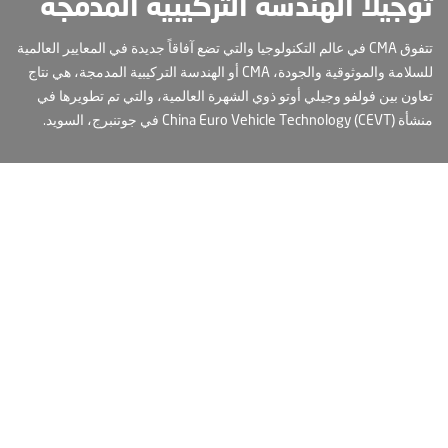
‏توجيلا الهندسة التركيبية المدمجة
تتفوق CMA ‏في عالم التكنولوجيا والتي تضع آفاقاً جديدة في المعايير العالمية
للسلامة والموثوقية والجودة، CMA أو ‏الهندسة التركيبية المدمجة، هي نتاج
تعاون بين فولفو وجيلي أوتو ذوي ‏الشهرة العالمية، والتي تم تطويرها في
منشأة China Euro Vehicle Technology (CEVT) في جوتنبرج، السويد.
‏الهندسة التركيبية المدمجة
والسلامة
‏ ‏الهندسة التركيبية المدمجة