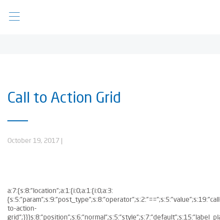
Call to Action Grid
October 19, 2017
|
a:7:{s:8:”location”;a:1:{i:0;a:1:{i:0;a:3:
{s:5:”param”;s:9:”post_type”;s:8:”operator”;s:2:”==”;s:5:”value”;s:19:”call
to-action-
grid”;}}}s:8:”position”;s:6:”normal”;s:5:”style”;s:7:”default”;s:15:”label_