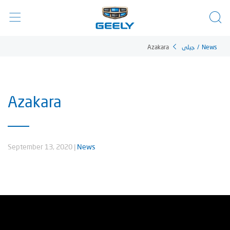
Azakara
جيلي
/
News
Azakara
September 13, 2020
|
News