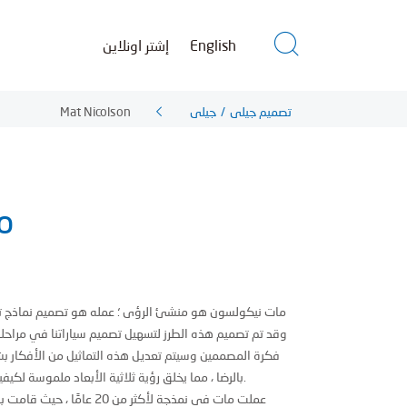
English
إشتر اونلاين
تصميم جيلي
/
جيلي
Mat Nicolson
م
مات نيكولسون هو منشئ الرؤى ؛ عمله هو تصميم نماذج ت
وقد تم تصميم هذه الطرز لتسهيل تصميم سياراتنا في مراحل
فكرة المصممين وسيتم تعديل هذه التماثيل من الأفكار ب
بالرضا ، مما يخلق رؤية ثلاثية الأبعاد ملموسة لكيفية ظهور سيارات الإنتاج في نهاية المطاف.
عملت مات في نمذجة لأكثر من 0