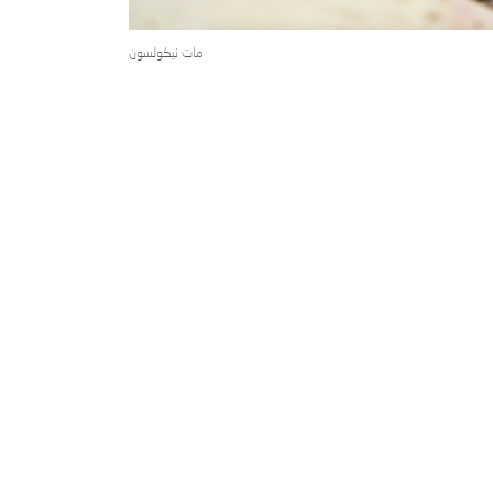
مات نيكولسون