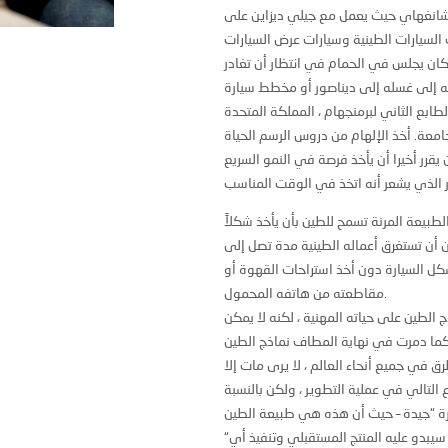
ى شانغهاي حيث يعمل مع جيلي ديزاين على
 كان يجلس في الحمام في انتظار أن تغادر
معة. أخذ الإلهام من دروس الرسم الحياة
يقرر أخيرا أن يأخذ فرصة في النمو السريع
الطبيعة المرنة تسمح للطين بأن يأخذ شكلاً
ن أن تستغرق أعماله الطينية مدة تصل إلى
 السيارة دون أخذ استراحات القهوة أو
مقاطعته من هاتفه المحمول.
الطين على حياته المهنية ، لكنه لا يمكن
في جميع أنحاء العالم ، لا يرى مات إلا
لتالي في عملية التطوير ، ولكن بالنسبة
“الطين هو مجرد لوحة قماشية تسمح لنا برؤية تمثيل فعلي لما سيبدو عليه المنتج المستقبلي وتنفيذ أي