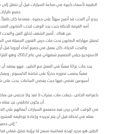
الطينية لأسماء كبيرة في صناعة السيارات قبل أن تنتقل إل
جميع طرازات السيارات الطينية وسيارات عرض السيارات.
يبدو أن النحت قد أصبح سهلاً على حصيرة ، فعندما كان طفلاً
أمه الغرفة للحظة حيث يجد الوقت لنحت الصابون المتجه إلى غسله إلى ديناصور أو مخطط سيارة.
من هناك ، أصبح الشغف لخلق الفن والنحت الطابع الثاني لبرمنجهام ، المملكة المتحدة.
لصقل مهاراته الصابون نحت مات درس الفنون الجميلة في الجا
والنحت الحياة، كان يعمل في جميع أنحاء أوروبا قبل أن 
الاستوديو جيلي التصميم شنغهاي في عام 2012، وهو القرار الذي يشعر أنه اتخذ في الوقت المناسب
يجد مات عزاءًا معينًا في العمل مع الطين ، فهو يعتقد أن 
معينًا يصعب تصوره جذريًا على شاشة الكمبيوتر ، ويمك
أسبوعين تقضي فيها حيث يقضي الساعات. بحت على شكل
باعترافه الخاص ، جعلت مات عشرات لا تعد ولا تحصى من نماذج 
أن يكون عاطفي عن عمله كما دمرت في نهاية المطاف نماذج الطين.
في الوقت الذي يرى فيه مصممو السيارات أعمالهم على الطرق 
عمله في لحظة قبل أن يتم تجريده وإعادة توظيفه للمشروع ا
إلى حصيرة “جيدة – حيث أن هذه هي طبيعة الطين “.