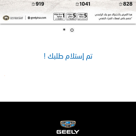
! تم إستلام طلبك