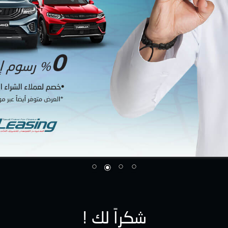
! شكراً لك