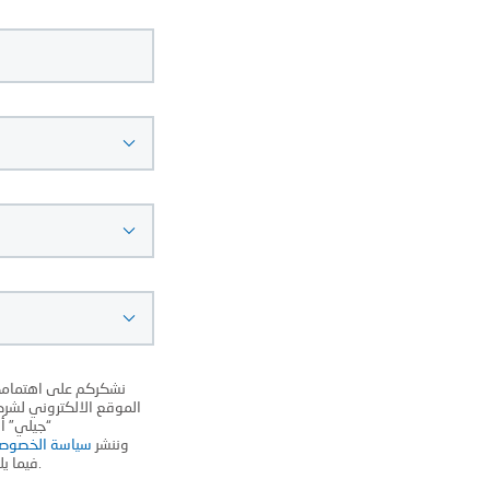
نشكركم على اهتمامكم 
الموقع الالكتروني لشركة
جيلي” أو
(www.geelysa.com)، وننشر
سياسة الخصوص
فيما يلي باسم "هذه السياسة")، يرجى قراءتها بعناية.